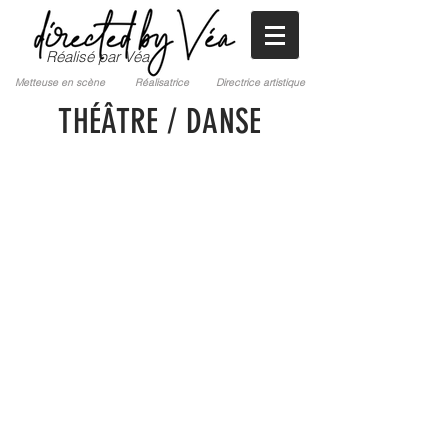
Réalisé par Véa
Metteuse en scène Réalisatrice Directrice artistique
THÉÂTRE / DANSE