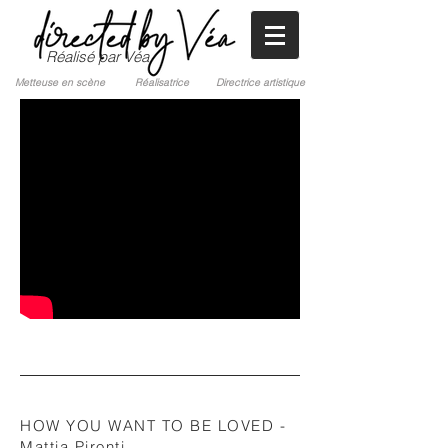
Réalisé par Véa
Metteuse en scène Réalisatrice Directrice artistique
HOW YOU WANT TO BE LOVED -
Mattia Pironti