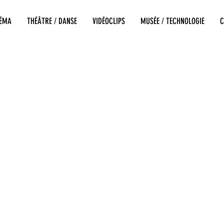
NÉMA
THÉÂTRE / DANSE
VIDÉOCLIPS
MUSÉE / TECHNOLOGIE
C
Metteuse en scène Réalisatrice Directrice artistique
Réalisé pa
Direct