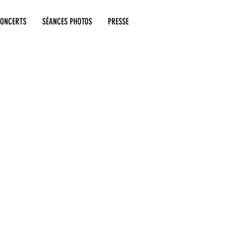
ONCERTS
SÉANCES PHOTOS
PRESSE
r Véa
ed by Véa